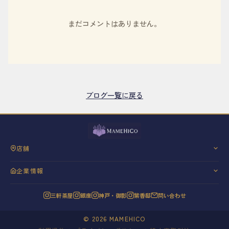
まだコメントはありません。
ブログ一覧に戻る
店舗
三軒茶屋
企業情報
銀座
会社概要
神戸・御影
三軒茶屋
銀座
神戸・御影
紫香邸
問い合わせ
代表挨拶
紫香邸
信条と理念
©
2026
MAMEHICO
20年の歩み