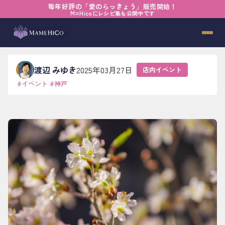
毎年好評の「愛のらっきょう」販売開始！
ホーム
›
ブログ
›
店内イベント
›
それでも、楽しく生きてゆく
M=Hicoにレシピ集も公開中です
それでも、楽しく生きてゆく
渡辺 みゆき
2025年03月27日
店内イベント
#
イベント
#
神戸