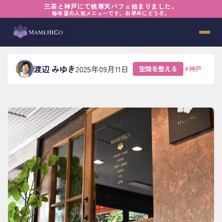
三茶と神戸にて桃寒天パフェ始まりました。
ホーム
›
ブログ
›
空間を整える
›
ここから、またはじまる
毎年夏の人気メニューです。お早めにどうぞ。
ここから、またはじまる
渡辺 みゆき
2025年09月11日
空間を整える
#
神戸