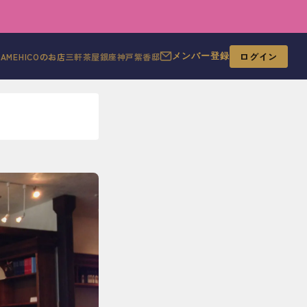
ログイン
MAMEHICOのお店
三軒茶屋
銀座
神戸
紫香邸
メンバー登録