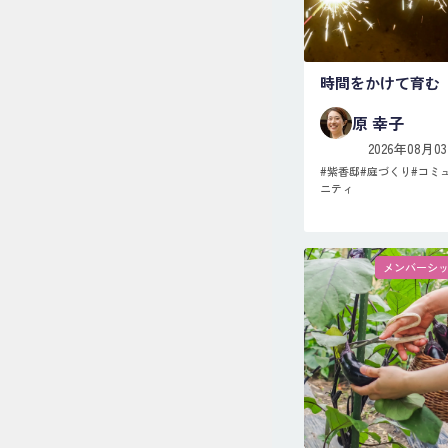
時間をかけて育む
原 幸子
2026年08月0
#
紫香邸
#
庭づくり
#
コミ
ニティ
メンバーシ