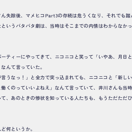
ん失踪後、マメヒコPart3の存続は危うくなり、それでも
たというバタバタ劇は、当時はそこまでの内情はわからなか
パーティーにやってきて、ニコニコと笑って「いやあ、月日
」なんて言っていた。
が言うなっ！」と全力で突っ込まれても、ニコニコと「新し
と働くのっていいよねえ」なんて言っていて、井川さんも当
いて、あのときの惨状を知っている人たちも、もうただただ
れど何というか。