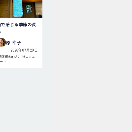
庭で感じる季節の変
化
原 幸子
2026年07月20日
紫香邸
#
庭づくり
#
コミュ
ティ