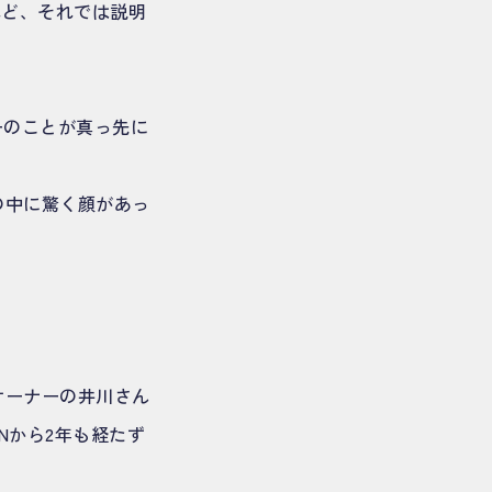
れど、それでは説明
ーのことが真っ先に
の中に驚く顔があっ
オーナーの井川さん
Nから2年も経たず