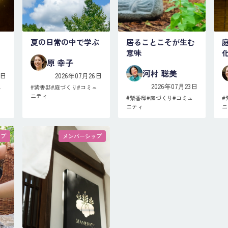
夏の日常の中で学ぶ
居ることこそが生む
意味
原 幸子
河村 聡美
3日
2026年07月26日
2026年07月23日
ュ
#
紫香邸
#
庭づくり
#
コミュ
ニティ
#
紫香邸
#
庭づくり
#
コミュ
#
ニティ
ニ
ップ
メンバーシップ