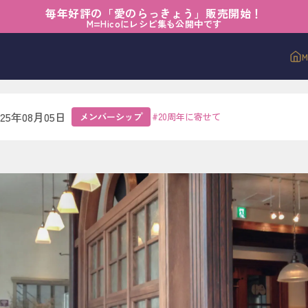
毎年好評の「愛のらっきょう」販売開始！
シップ
›
【20th】おおらかなまなざし
M=Hicoにレシピ集も公開中です
h】おおらかなまなざし
025年08月05日
メンバーシップ
#
20周年に寄せて