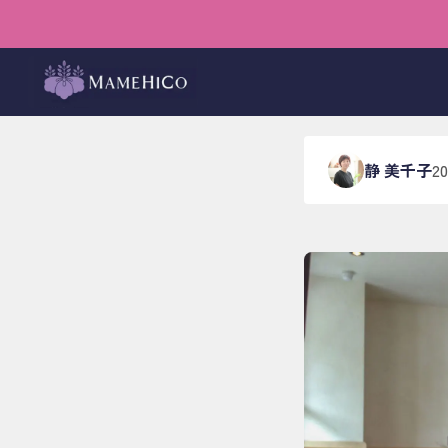
ホーム
›
ブログ
›
メンバー
【20t
静 美千子
2