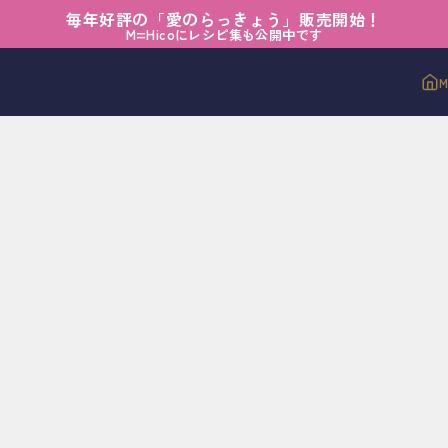
毎年好評の「愛のらっきょう」販売開始！
M=Hicoにレシピ集も公開中です