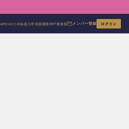
ログイン
MAMEHICOのお店
三軒茶屋
銀座
神戸
紫香邸
メンバー登録