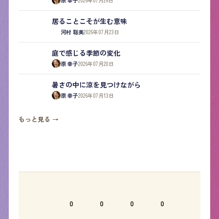
居ることこそが生む意味
河村 聡美
2026年07月23日
庭で感じる季節の変化
原 幸子
2026年07月20日
暑さの中に涼を見つけながら
原 幸子
2026年07月13日
もっと見る →
0
0
0
0