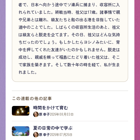
者で、日本へ向かう途中でソ連兵に捕まり、収容所に入
れられていました。終戦当時、祖父は17歳。諸事情で親
や兄弟とは離れ、級友たちと船の出る港を目指していた
道中のことでした。しばらくの収容所生活のあと、祖父
は級友らと脱走を企てます。その日、祖父はどんな気持
ちだったのでしょう。もしかしたらヨシノみたいに、背
中を押してくれた友達がいたのかもしれません。脱走は
成功し、親戚を頼って福島にたどり着いた祖父は、そこ
で家族を築きます。そして数十年の時を経て、私が生ま
れました。
この連載の他の記事
時間をかけて育む
原 幸子
2026年08月03日
夏の日常の中で学ぶ
原 幸子
2026年07月26日