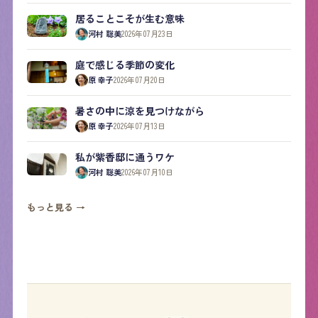
居ることこそが生む意味
河村 聡美
2026年07月23日
庭で感じる季節の変化
原 幸子
2026年07月20日
暑さの中に涼を見つけながら
原 幸子
2026年07月13日
私が紫香邸に通うワケ
河村 聡美
2026年07月10日
もっと見る →