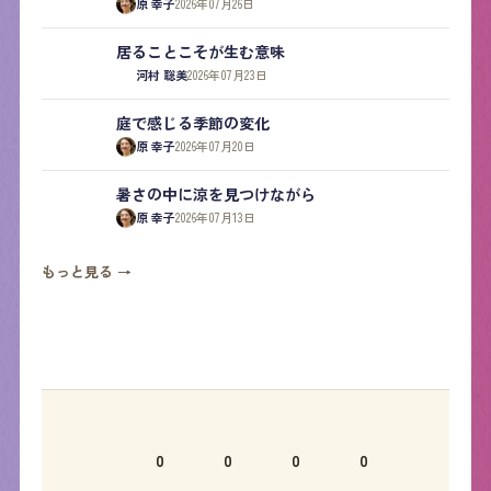
原 幸子
2026年07月26日
居ることこそが生む意味
河村 聡美
2026年07月23日
庭で感じる季節の変化
原 幸子
2026年07月20日
暑さの中に涼を見つけながら
原 幸子
2026年07月13日
もっと見る →
0
0
0
0