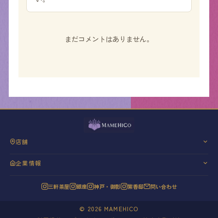
まだコメントはありません。
店舗
三軒茶屋
企業情報
銀座
会社概要
神戸・御影
三軒茶屋
銀座
神戸・御影
紫香邸
問い合わせ
代表挨拶
紫香邸
信条と理念
©
2026
MAMEHICO
20年の歩み