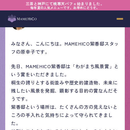
三茶と神戸にて桃寒天パフェ始まりました。
毎年夏の人気メニューです。お早めにどうぞ。
原 幸子
2026年06月21日
みなさん、こんにちは。MAMEHICO紫香邸スタッ
フの原幸子です。
先日、MAMEHICO紫香邸は「わがまち風景賞」と
いう賞をいただきました。
桐生の誇りとする街並みや歴史的建造物、未来に
残したい風景を発掘、顕彰する目的の賞なんだそ
うです。
紫香邸という場所は、たくさんの方の見えないと
ころの手入れと気持ちによって守られてきまし
た。