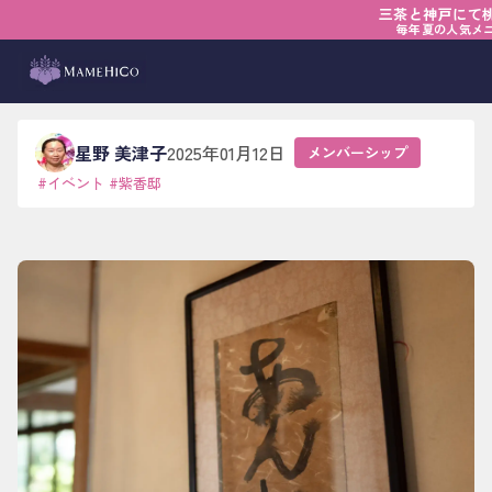
三茶と神戸にて
ホーム
›
ブログ
›
メンバーシップ
›
思い出の喫茶店
毎年夏の人気メ
思い出の喫茶店
星野 美津子
2025年01月12日
メンバーシップ
#
イベント
#
紫香邸