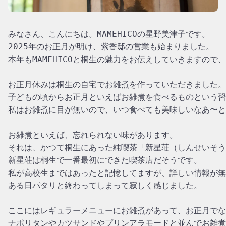
みなさん、こんにちは。MAMEHICOの星野美津子です。

2025年のお正月が明け、紫香邸の営業も始まりました。

本年もMAMEHICOと桐生の魅力をお伝えしていきますので
お正月休みは桐生の自宅でお雑煮を作っていただきました。

子どもの頃からお正月といえばお雑煮を食べるものという習
私はお雑煮に目が無いので、いつ食べても美味しいなあ〜と
お雑煮といえば、忘れられない味があります。

それは、かつて桐生にあった純喫茶「新星荘（しんせいそう）
新星荘は桐生で一番最初にできた喫茶店だそうです。

私が高校生まではあったと記憶してますが、詳しい情報が無
ある日パタリと終わってしまって寂しく感じました。

ここにはレギュラーメニューにお雑煮があって、お正月でな
ナポリタンやカツサンドやプリンアラモードと並んでお雑煮