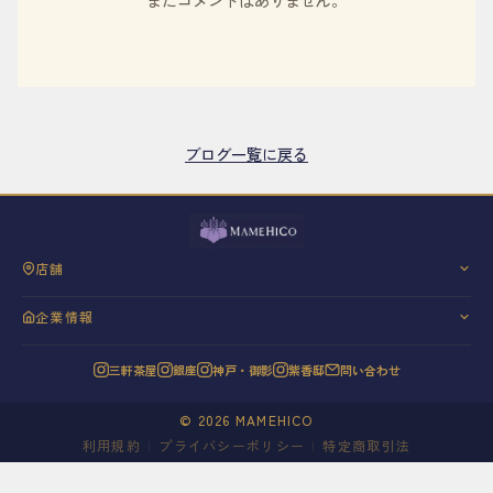
まだコメントはありません。
ブログ一覧に戻る
店舗
三軒茶屋
企業情報
銀座
会社概要
神戸・御影
三軒茶屋
銀座
神戸・御影
紫香邸
問い合わせ
代表挨拶
紫香邸
信条と理念
©
2026
MAMEHICO
20年の歩み
利用規約
|
プライバシーポリシー
|
特定商取引法