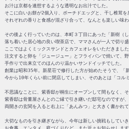
お汁は京都を連想するような透明なお出汁でした。

そこに白いお餅が2個入り、ポーチドエッグと、干し椎茸を
それぞれの香りと食感が混ざり合って、なんとも楽しい味わ
その後よく行っていたのは、本町３丁目にあった「新樹（し
落ち着いた居心地の良い喫茶店で、ママさんが一人で切り盛
ここではよくミックスサンドとカフェオレをいただきました
注文すると卵を「ジュージュー」とフライパンで焼いて、野
手作りで出来立てのほんのり温かいサンドイッチでした。

創業は昭和35年。新星荘で修行した方が始めたそうで、「新
今から10年くらい前に閉店してしまい、そのあとは「コルミ
不思議なことに、紫香邸が桐生にオープンして間もなく、そ
紫香邸は骨董屋さんとのご縁で引き継いだ邸宅なのですが、
両開きの玄関を入ると右上に「あんみつ」と大きく書かれて
大切なものを引き継ぎながら、今年は新しい挑戦もしていき
お食事、エンタメ、庭づくりなど、また近々お知らせします