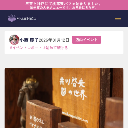
三茶と神戸にて桃寒天パフェ始まりました。
ホーム
›
ブログ
›
店内イベント
›
寛容という強さ
毎年夏の人気メニューです。お早めにどうぞ。
寛容という強さ
小西 慶子
2026年01月12日
店内イベント
#
イベントレポート
#
始めて続ける