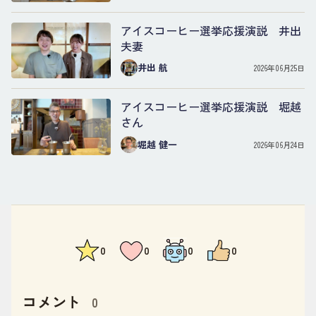
アイスコーヒー選挙応援演説 井出
夫妻
井出 航
2026年06月25日
アイスコーヒー選挙応援演説 堀越
さん
堀越 健一
2026年06月24日
0
0
0
0
コメント
0