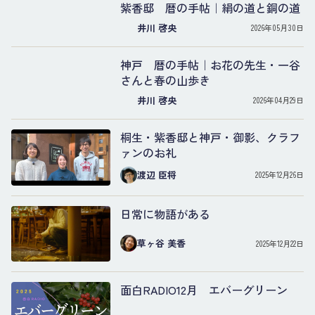
紫香邸 暦の手帖｜絹の道と銅の道
井川 啓央
2026年05月30日
神戸 暦の手帖｜お花の先生・一谷
さんと春の山歩き
井川 啓央
2026年04月29日
桐生・紫香邸と神戸・御影、クラフ
ァンのお礼
渡辺 臣将
2025年12月26日
日常に物語がある
草ヶ谷 美香
2025年12月22日
面白RADIO12月 エバーグリーン