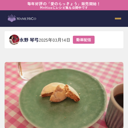
毎年好評の「愛のらっきょう」販売開始！
ホーム
›
ブログ
›
動画配信
›
声がつなぐ時間
M=Hicoにレシピ集も公開中です
声がつなぐ時間
永野 琴弓
2025年03月14日
動画配信