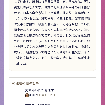
しています。出身は福島県の須賀川市。そんな私、実は
脱走兵の孫なんです。母方の祖父は満州からの引き揚げ
者で、日本へ向かう途中でソ連兵に捕まり、収容所に入
れられていました。終戦当時、祖父は17歳。諸事情で親
や兄弟とは離れ、級友たちと船の出る港を目指していた
道中のことでした。しばらくの収容所生活のあと、祖父
は級友らと脱走を企てます。その日、祖父はどんな気持
ちだったのでしょう。もしかしたらヨシノみたいに、背
中を押してくれた友達がいたのかもしれません。脱走は
成功し、親戚を頼って福島にたどり着いた祖父は、そこ
で家族を築きます。そして数十年の時を経て、私が生ま
れました。
この連載の他の記事
夏休みいただきます
原 幸子
2026年08月09日