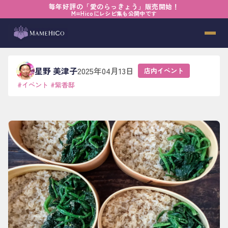
毎年好評の「愛のらっきょう」販売開始！
ホーム
›
ブログ
›
店内イベント
›
一折の風景
M=Hicoにレシピ集も公開中です
一折の風景
星野 美津子
2025年04月13日
店内イベント
#
イベント
#
紫香邸