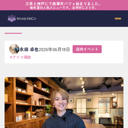
三茶と神戸にて桃寒天パフェ始まりました。
ホーム
›
ブログ
›
店内イベント
›
アイスコーヒー選挙応援演説 chagaさん
毎年夏の人気メニューです。お早めにどうぞ。
アイスコーヒー選挙応援演説 chagaさ
ん
永田 卓也
2026年06月18日
店内イベント
#
アイコ演説