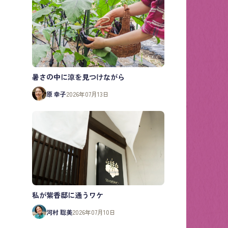
暑さの中に涼を見つけながら
原 幸子
2026年07月13日
私が紫香邸に通うワケ
河村 聡美
2026年07月10日