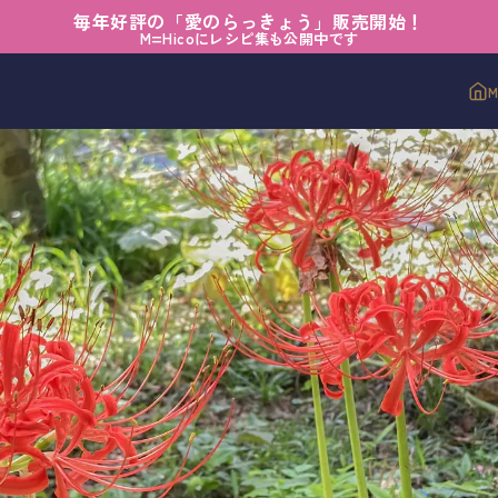
毎年好評の「愛のらっきょう」販売開始！
M=Hicoにレシピ集も公開中です