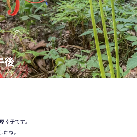
午後
の原幸子です。
したね。