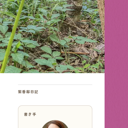
紫香邸日記
書き手