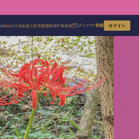
ログイン
MAMEHICOのお店
三軒茶屋
銀座
神戸
紫香邸
メンバー登録