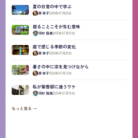
夏の日常の中で学ぶ
原 幸子
2026年07月26日
居ることこそが生む意味
河村 聡美
2026年07月23日
庭で感じる季節の変化
原 幸子
2026年07月20日
暑さの中に涼を見つけながら
原 幸子
2026年07月13日
私が紫香邸に通うワケ
河村 聡美
2026年07月10日
もっと見る →