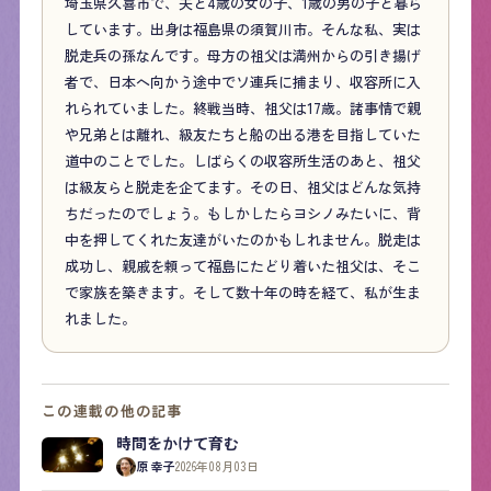
埼玉県久喜市で、夫と4歳の女の子、1歳の男の子と暮ら
しています。出身は福島県の須賀川市。そんな私、実は
脱走兵の孫なんです。母方の祖父は満州からの引き揚げ
者で、日本へ向かう途中でソ連兵に捕まり、収容所に入
れられていました。終戦当時、祖父は17歳。諸事情で親
や兄弟とは離れ、級友たちと船の出る港を目指していた
道中のことでした。しばらくの収容所生活のあと、祖父
は級友らと脱走を企てます。その日、祖父はどんな気持
ちだったのでしょう。もしかしたらヨシノみたいに、背
中を押してくれた友達がいたのかもしれません。脱走は
成功し、親戚を頼って福島にたどり着いた祖父は、そこ
で家族を築きます。そして数十年の時を経て、私が生ま
れました。
この連載の他の記事
時間をかけて育む
原 幸子
2026年08月03日