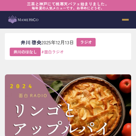
三茶と神戸にて桃寒天パフェ始まりました。
ホーム
›
ブログ
›
ラジオ
›
【面白ラジオ】リンゴとアップルパイ
毎年夏の人気メニューです。お早めにどうぞ。
【面白ラジオ】リンゴとアップルパイ
井川 啓央
2025年12月13日
ラジオ
井川のはなし
#
面白ラジオ