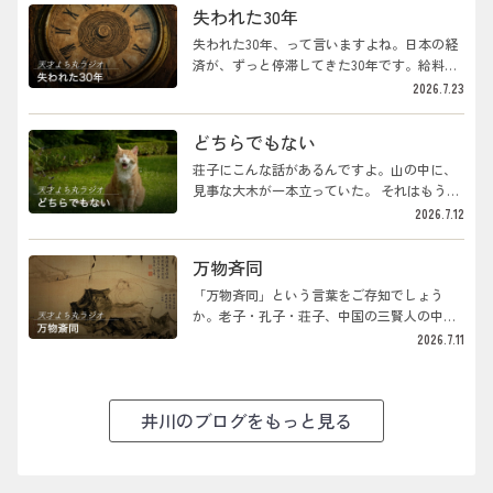
て、あ、こういうのいいなあなんて思ってい
「社長、今の値段では厳しいので、そちらも
失われた30年
る。季節が巡り巡っていくということ自体
値上げをお願いできれば」という、いわば値
が、ボクはなんだか好きなんですよね。さ
上げ参りみたいなことがある。うちも取引先
失われた30年、って言いますよね。日本の経
て、今日の話題は「稼ぐということ」です。
に「困るよ」なんて言える立場じゃありませ
済が、ずっと停滞してきた30年です。給料が
ここ数日、失われた30年について喋っ...
んから、「仕方ないですね、お互い頑張りま
上がらない。物の値段も上がらない。銀行に
2026.7.23
しょう」ということで、うちの値段も上げる
預けても、ちっとも増えない。なんとなく、
ことになるわけです。本当ならそれに伴って
国全体が元気がない。そういう30年でした。
どちらでもない
スタッフの給料もどんどん上げていかなきゃ
ボクは、経済の専門家じゃありません。株も
いけないところなんだけど、コロナのときの
やらないし。でも、店を21年やってきて、世
荘子にこんな話があるんですよ。山の中に、
借金をまだ抱えたままなので、なかなかそう
の中のお金の流れというものが、肌でなんと
見事な大木が一本立っていた。 それはもう
もいかない。値段を上げるということは...
なくわかるようになってきた。景気がいいと
堂々たる木なんですが、なぜか誰も材木にし
2026.7.12
か悪いとか、そういうのは、店に立っている
ようとしない。 理由は、枝がこう、曲がりく
と、数字を見るより先に、お客さんの財布の
ねって自由に伸びているので、材木には使い
万物斉同
緩み方でわかるんです。で、このあいだ、ふ
にくいからなんですよ。 だからその木は誰に
と思ったんです。あの失われた30年って、そ
も切られず、ずっとその森に鎮座し続けてい
「万物斉同」という言葉をご存知でしょう
もそも、いつから始まったんだろう、と。そ
たというわけです。一方で、役に立つ木はす
か。老子・孔子・荘子、中国の三賢人の中の
れで、AIに聞いてみたんです。...
ぐに切り倒されて材木にされてしまう。 役に
荘子の言葉です。「万物」はありとあらゆる
2026.7.11
立たない、ちょっと曲がったような木だから
もの。「斉」はバラバラなものを揃えるこ
こそ、誰にも切られずに最後まで生き残る。
と、「同」はひとつと見ること。つまり、あ
荘子はこれを「無用の用」と呼んだわけです
らゆるものは、揃えて見れば、ひとつだ。そ
井川のブログをもっと見る
ね。続きがあって、別の日に荘子が山を降り
ういう考え方ですね。どういうことか。たと
て友人の家に泊まると、その友人がもてなし
えば牛は大きい。でも象から見たら小さい。
にと、庭で飼っていた二羽の雁のう...
アリは小さい。でもダニから見たらアリは大
きい。ある国では大麻を吸うことが普通で、