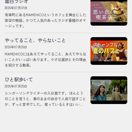
面白ラジオ
2026年07月01日
有楽町にあるMAMEHICOというカフェを舞台にした
架空の物語。かつて人気のあったラジオ番組のオマ
ージュです。
やってること、やらないこと
2026年07月26日
MAMEHICOにはあえてやってること、あえてやらな
いことがいっぱいあります。小さな選択とその理由
を紹介する動画。
ひと駅歩いて
2026年07月25日
シンガーソングライターの入日茜です。 ほんとう
のことを言うと、素のままの自分で人前で話すこと
が、ずっと苦手でした。 歌っているときはいいの
ですが、そうではないときの自分を、どう差し出し
ていいのか分からなくて。 それでも今回は、意を
決して、この役をやらせていただくことになりまし
た。 うまくできるかは分かりません。でも、いま