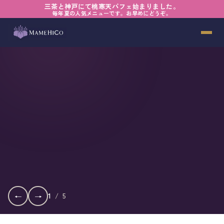
三茶と神戸にて桃寒天パフェ始まりました。
毎年夏の人気メニューです。お早めにどうぞ。
←
→
1
/
5