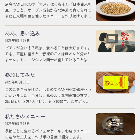
店名MAMEHICOの「マメ」はそもそも「日本古来の
豆」のこと。オープン当初から北海道で育てられて
きた在来種の豆を使ったメニューを作り続けてきま
した。 今は黒大豆、黄大豆、小豆くら…
ああ、思い込み
2026年08月03日
ピアノがない！？私は、食べることは大好きです。
でも、正直に言うと、音楽のことはほとんど分かり
ません。ミュージシャン同士が話していることは、
外国語のように聞こえますし、楽器のことも詳…
参加してみた
2026年07月30日
この会をきっかけに、はじめてMAMEHICO銀座へう
かがいました。当日は、私のような初参加の方や、
2回目という方もいれば、もう10数年、20年近く
MAMEHICOとの時間を重ねてき…
私たちのメニュー
2026年08月08日
季節ごとに変わるパフェやケーキ。お店のメニュー
に込めた工夫を、作り手の言葉で紹介します。