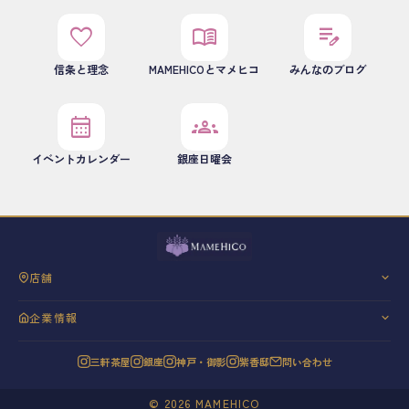
日本では逮捕される。地球の周りを太陽が回
ると信じられていた時代があって、今は逆に
favorite
menu_book
edit_note
なっている。正しいとされることも、時代に
よって、立場によって、ひっくり返る。荘子
信条と理念
MAMEHICOとマメヒコ
みんなのブログ
はそのことをずっと考えていて、ふと気づい
たわ...
calendar_month
groups
イベントカレンダー
銀座日曜会
店舗
三軒茶屋
企業情報
銀座
会社概要
神戸・御影
三軒茶屋
銀座
神戸・御影
紫香邸
問い合わせ
代表挨拶
紫香邸
信条と理念
©
2026
MAMEHICO