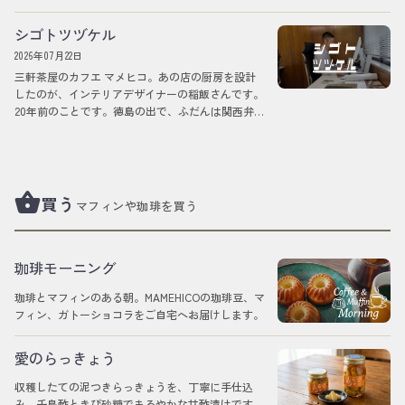
シゴトツヅケル
2026年07月22日
三軒茶屋のカフエ マメヒコ。あの店の厨房を設計
したのが、インテリアデザイナーの稲飯さんです。
20年前のことです。徳島の出で、ふだんは関西弁の
ひとです。店ができてしまえば、ふつう、デ…
shopping_basket
買う
マフィンや珈琲を買う
珈琲モーニング
珈琲とマフィンのある朝。MAMEHICOの珈琲豆、マ
フィン、ガトーショコラをご自宅へお届けします。
愛のらっきょう
収穫したての泥つきらっきょうを、丁寧に手仕込
み。千鳥酢ときび砂糖でまろやかな甘酢漬けです。