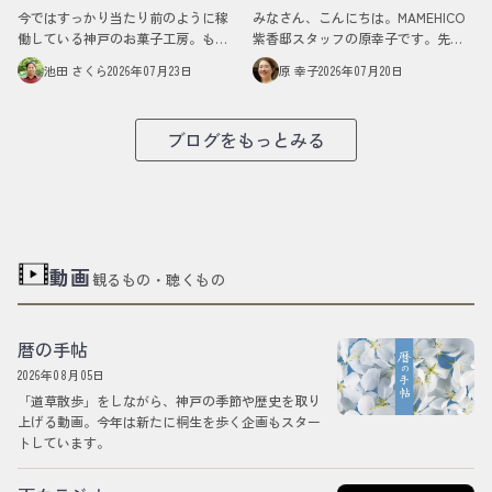
今ではすっかり当たり前のように稼
みなさん、こんにちは。MAMEHICO
働している神戸のお菓子工房。もと
紫香邸スタッフの原幸子です。先
もとは一軒の住宅でした。古い家な
日、七十二節気の「蓮始開（はす は
池田 さくら
2026年07月23日
原 幸子
2026年07月20日
らではのガラス窓や木の建具はどこ
じめて ひらく）」という、蓮の花が
か懐かしく、あちこちに昭和の面影
咲き始める頃を迎えました。少し前
が残っています。台所…
に、紫香邸の…
ブログをもっとみる
動画
観るもの・聴くもの
暦の手帖
2026年08月05日
「道草散歩」をしながら、神戸の季節や歴史を取り
上げる動画。今年は新たに桐生を歩く企画もスター
トしています。