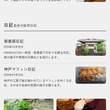
日記
各店の徒然日記
紫香邸日記
2026年08月09日
MAMEHICOの一軒家・紫香邸での日々を綴る日記。
庭の様子や季節の行事などを紹介します。
神戸マフィン日記
2026年08月05日
神戸の工房で毎日焼かれているマフィンをめぐる日
記。その日の生地や厨房の様子を綴ります。