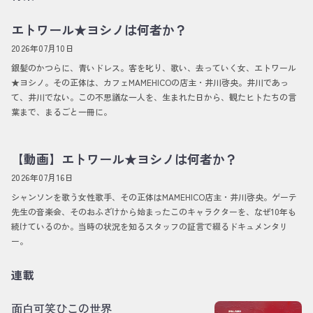
エトワール★ヨシノは何者か？
2026年07月10日
銀髪のかつらに、青いドレス。客を叱り、歌い、去っていく女、エトワール
★ヨシノ。その正体は、カフェMAMEHICOの店主・井川啓央。井川であっ
て、井川でない。この不思議な一人を、生まれた日から、観たヒトたちの言
葉まで、まるごと一冊に。
【動画】エトワール★ヨシノは何者か？
2026年07月16日
シャンソンを歌う女性歌手、その正体はMAMEHICO店主・井川啓央。ゲーテ
先生の音楽会、そのおふざけから始まったこのキャラクターを、なぜ10年も
続けているのか。当時の状況を知るスタッフの証言で綴るドキュメンタリ
ー。
連載
面白可笑ひこの世界