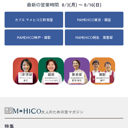
最新の営業時間
8/3(月) 〜 8/16(日)
カフエ マメヒコ三軒茶屋
MAMEHICO東京・銀座
MAMEHICO神戸・御影
MAMEHICO桐生 紫香邸
大人のための豆マガジン
特集