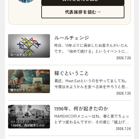
代表挨拶を読む
→
ルールチェンジ
昨日、15年ぶりに再会したお客さんがいたん
です。「始めて続ける」というイベントにや
ってきた。会は進んで、その方が、自己紹介
2026.7.26
がてら、みんなの前でボクのことを持ち上げ
てくれましてね。「井川さんは神ですよ。後
稼ぐということ
光が差している」なんて言うわけです。まわ
りはポカンとしてましたけど。彼曰く。15年
最近、Meet Eatというのをやってましてね。
前、店ができた当初に、ずいぶんエッジのき
今度は水ようかんを食べる会をやろうと思っ
いた店だな、と思った。それで面白がって、
てるんです。神戸には神戸の、桐生には桐生
2026.7.25
店主のボクに会ってみた。そしたら当のボク
の、それぞれ根付いた和菓子屋さんがあるの
は、やろうとしていることを周りには理解さ
で、そこの水ようかんをみんなで食べようと
1996年、何が起きたのか
れていなかったようで、ずいぶんと苦悩して
いうわけです。最近読んでいる和菓子の本が
いた、というんですね。それが、久しぶりに
本当に面白くて、載っているものを全部食べ
MAMEHICOのメニューはね、春と夏でちょっ
来てみたら、井川さんは元気で、後光が差し
たくなってしまう。7月だったら土用餅、七夕
とずつ変わるんですが、その度に「値上げを
てるみたいだと。これはきっと、理解し...
だったら水ようかん、なんていう風にね。暇
どうするか」という話が毎度出てくるんです
2026.7.24
なときにはリュックに入れてその本を眺め
よ。数ヶ月おきに業者さんがやってきて、