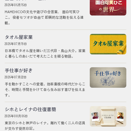
2026年06月15日
MAMEHICOの文化や遊びの合言葉、 面白可笑ひ
こ。 役者セツオが自由で 即興的な活動を伝える連
載。
タオル屋家業
2026年07月19日
日本橋でタオル屋を継いだ三代目・鳥山大介。家業
と暮らしのあいだで考えたことを綴る物語。
手仕事が好き
2026年07月22日
手を動かすことへの愛着。効率重視の時代だからこ
そ、時間と手間をかけて自ら生み出す喜びを伝えま
す。
シホとレイナの往復書簡
2026年08月06日
東京のシホと神戸のレイナ。離れて働く二人の店員
が交わす徒然日記。