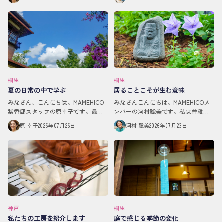
花火をやるだけの会」がありまし
は、スタッフと「マフィン隊」 （梱
た。小さい頃はよく夏に手持ち花火
包や計量を手伝ってくださっている
をしてい…
お客さまたち） と…
桐生
桐生
夏の日常の中で学ぶ
居ることこそが生む意味
みなさん、こんにちは。MAMEHICO
みなさんこんにちは。MAMEHICOメ
紫香邸スタッフの原幸子です。最近
ンバーの河村聡美です。私は普段、
は早朝5時すぎでも、すでに暑い…！
在宅で弁理士という仕事をしていま
原 幸子
2026年07月26日
河村 聡美
2026年07月23日
そんな中、朝イチの水まきは打ち水
す。弁理士というのは特許に関わる
効果で、少し温度が下がる気がして
仕事です。そう、東京特許許可局の
いて。それも…
早口言葉でお馴…
神戸
桐生
私たちの工房を紹介します
庭で感じる季節の変化