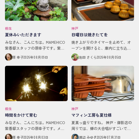
桐生
神戸
夏休みいただきます
日曜日は焼きたてを
みなさん、こんにちは。MAMEHICO
焼き上がりのタイマーを止めて、オ
紫香邸スタッフの原幸子です。紫香
ーブンを開けると、庫内に立ち込め
邸は8/4より夏休みに入りました。次
ていたはちみつとバターの甘い香り
原 幸子
2026年08月09日
池田 さくら
2026年08月05日
の通常営業は9/3からです。「1ヶ月
が、工房いっぱいに広がります。
もお休みなんていいですね！海外で
「はぁ〜！いいにおい！」マフィン
も行く…
を型から出したとき、表…
桐生
神戸
時間をかけて育む
マフィン工房も夏仕様
みなさん、こんにちは。MAMEHICO
夏真っ盛りですね。 神戸・御影店の
紫香邸スタッフの原幸子です。メン
周りでは、蝉の大合唱がすごいで
バー限定イベントMeet Eatで「庭で
す！笑 そんな中、マフィン工房で
原 幸子
2026年08月03日
渡辺 みゆき
2026年07月31日