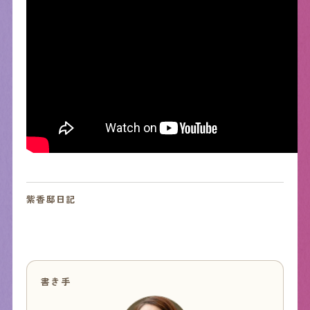
紫香邸日記
書き手