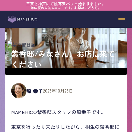
三茶と神戸にて桃寒天パフェ始まりました。
毎年夏の人気メニューです。お早めにどうぞ。
紫香邸/みなさん、お店に来て
ください
原 幸子
2025年10月25日
MAMEHICO紫香邸スタッフの原幸子です。
東京を行ったり来たりしながら、桐生の紫香邸に