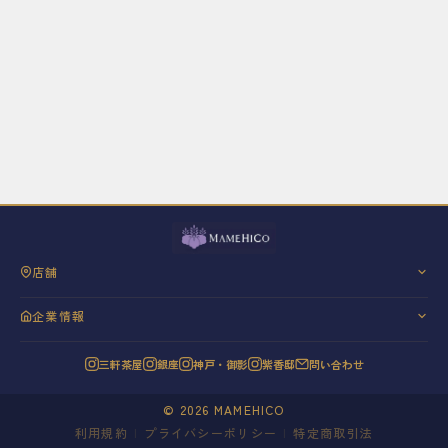
店舗
三軒茶屋
企業情報
銀座
会社概要
神戸・御影
三軒茶屋
銀座
神戸・御影
紫香邸
問い合わせ
代表挨拶
紫香邸
信条と理念
©
2026
MAMEHICO
20年の歩み
利用規約
|
プライバシーポリシー
|
特定商取引法