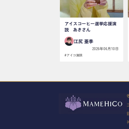
アイスコーヒー選挙応援演
説 あきさん
江尻 亜季
2026年06月10日
#
アイコ演説