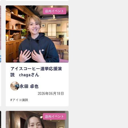
店内イベント
アイスコーヒー選挙応援演
説 chagaさん
永田 卓也
2026年06月18日
#
アイコ演説
店内イベント