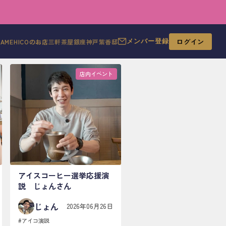
ログイン
MAMEHICOのお店
三軒茶屋
銀座
神戸
紫香邸
メンバー登録
店内イベント
アイスコーヒー選挙応援演
説 じょんさん
じょん
2026年06月26日
#
アイコ演説