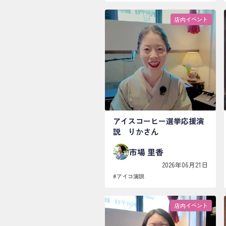
店内イベント
アイスコーヒー選挙応援演
説 りかさん
市場 里香
2026年06月21日
#
アイコ演説
店内イベント