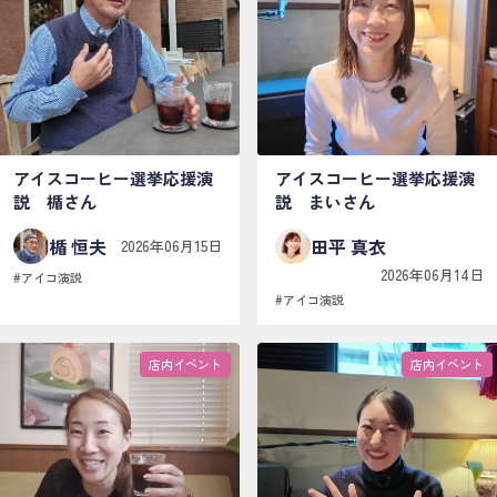
アイスコーヒー選挙応援演
アイスコーヒー選挙応援演
説 楯さん
説 まいさん
楯 恒夫
田平 真衣
2026年06月15日
2026年06月14日
#
アイコ演説
#
アイコ演説
店内イベント
店内イベント