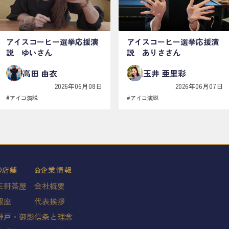
アイスコーヒー選挙応援演
アイスコーヒー選挙応援演
説 ゆいさん
説 ありささん
高田 由衣
玉井 亜里彩
2026年06月08日
2026年06月07日
#
アイコ演説
#
アイコ演説
店舗
企業情報
三軒茶屋
会社概要
銀座
代表挨拶
神戸・御影
信条と理念