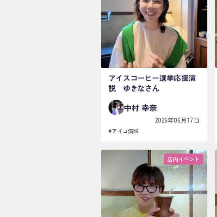
アイスコーヒー選挙応援演
説 ゆきなさん
中村 幸奈
2026年06月17日
#
アイコ演説
店内イベント