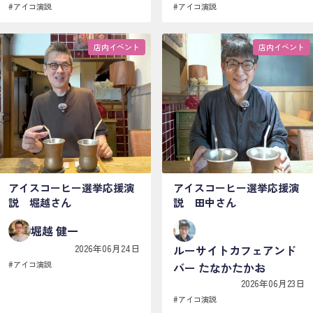
#
アイコ演説
#
アイコ演説
店内イベント
店内イベント
アイスコーヒー選挙応援演
アイスコーヒー選挙応援演
説 堀越さん
説 田中さん
堀越 健一
2026年06月24日
ルーサイトカフェアンド
#
アイコ演説
バー たなかたかお
2026年06月23日
#
アイコ演説