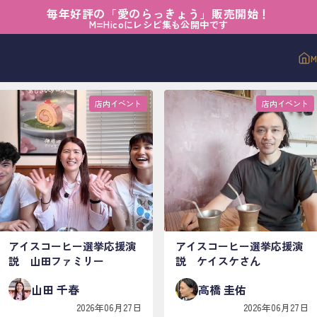
毎年好評の「愛のらっきょう」販売開始！
M=Hicoにレシピ集も公開中です
#
アイコ演説
店内イベント
店内イベント
アイスコーヒー選挙応援演
アイスコーヒー選挙応援演
説 山田ファミリー
説 ケイスケさん
山田 千春
高橋 圭佑
2026年06月27日
2026年06月27日