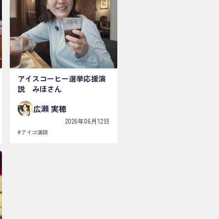
アイスコーヒー選挙応援演
説 みほさん
広瀬 実穂
2026年06月12日
#
アイコ演説