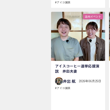
#
アイコ演説
店内イベント
アイスコーヒー選挙応援演
説 井出夫妻
井出 航
2026年06月25日
#
アイコ演説