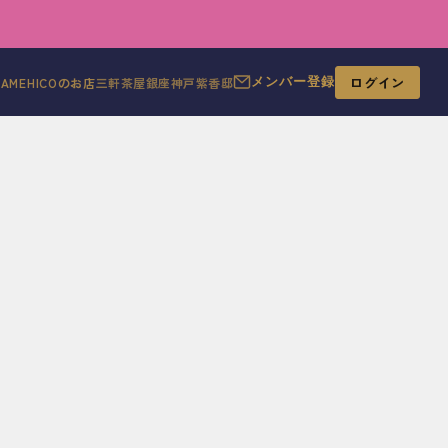
ログイン
MAMEHICOのお店
三軒茶屋
銀座
神戸
紫香邸
メンバー登録