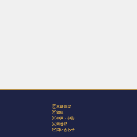
三軒茶屋
銀座
神戸・御影
紫香邸
問い合わせ