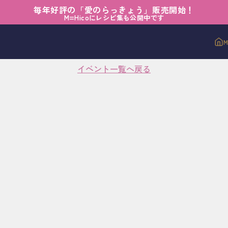
毎年好評の「愛のらっきょう」販売開始！
M=Hicoにレシピ集も公開中です
イベントが見つかりません
イベント一覧へ戻る