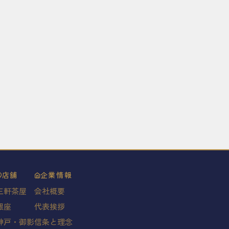
店舗
企業情報
三軒茶屋
会社概要
銀座
代表挨拶
神戸・御影
信条と理念