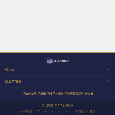
店舗
三軒茶屋
企業情報
銀座
会社概要
神戸・御影
三軒茶屋
銀座
神戸・御影
紫香邸
問い合わせ
代表挨拶
紫香邸
信条と理念
©
2026
MAMEHICO
20年の歩み
利用規約
|
プライバシーポリシー
|
特定商取引法